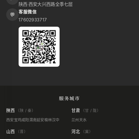
陕西·西安大兴西路全季七层
客服微信
💬
17602933717
服务城市
陕西
甘肃
（陕 / 秦）
（甘 / 陇）
西安
宝鸡
咸阳
渭南
延安
榆林
汉中
兰州
天水
山西
河北
（晋）
（冀）