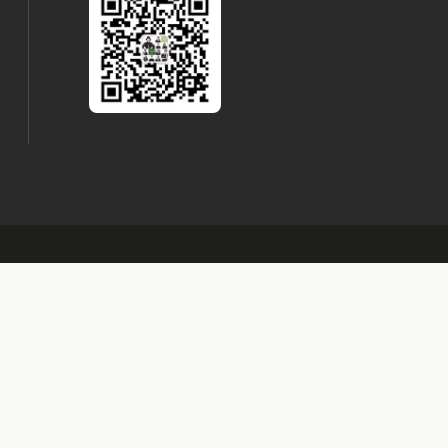
河南
辽宁
（豫）
（辽）
郑州
洛阳
开封
沈阳
大连