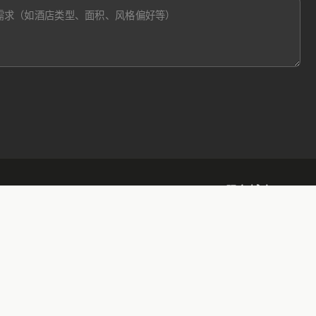
服务城市
甘肃
山西
河北
（甘 / 陇）
（晋）
（冀）
兰州
天水
太原
运城
石家庄
张家口