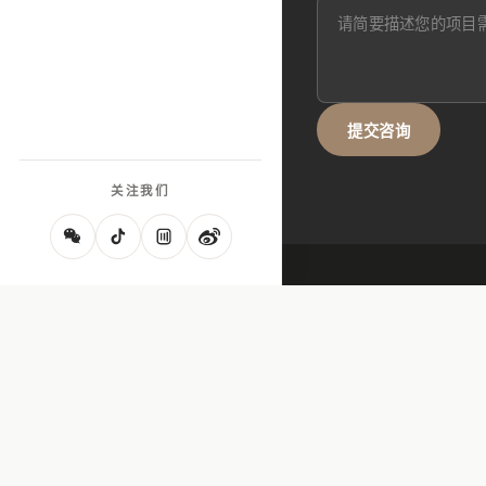
提交咨询
关注我们
陕西
（陕 / 秦）
西安
宝鸡
咸阳
渭南
延安
榆林
汉中
北京
北京