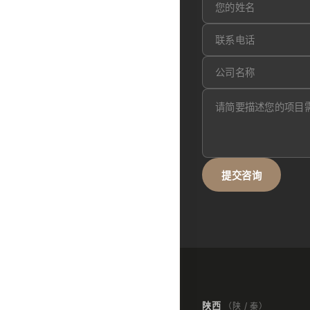
提交咨询
陕西
（陕 / 秦）