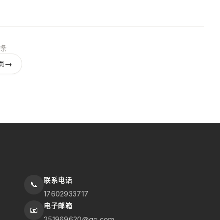
 条
→
页
联系电话
📞
17602933717
电子邮箱
📧
251969620@qq.com