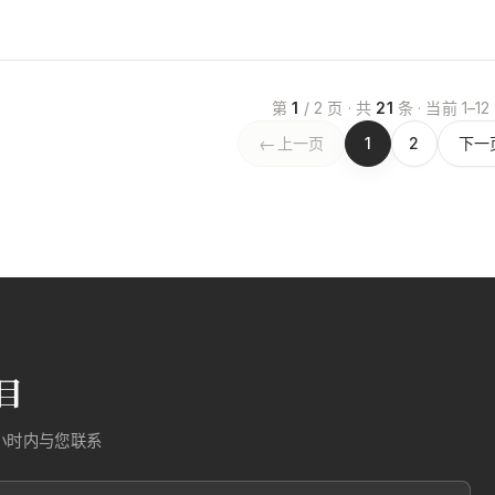
第
1
/ 2 页 · 共
21
条 · 当前 1–12
←
上一页
1
2
下一
目
小时内与您联系