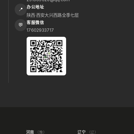
办公地址
📍
陕西·西安大兴西路全季七层
客服微信
💬
17602933717
河南
辽宁
（豫）
（辽）