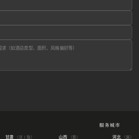
服务城市
甘肃
山西
河北
（甘 / 陇）
（晋）
（冀）