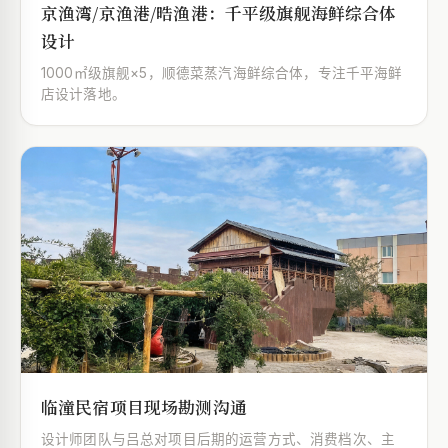
京渔湾/京渔港/晧渔港：千平级旗舰海鲜综合体
设计
1000㎡级旗舰×5，顺德菜蒸汽海鲜综合体，专注千平海鲜
店设计落地。
临潼民宿项目现场勘测沟通
设计师团队与吕总对项目后期的运营方式、消费档次、主