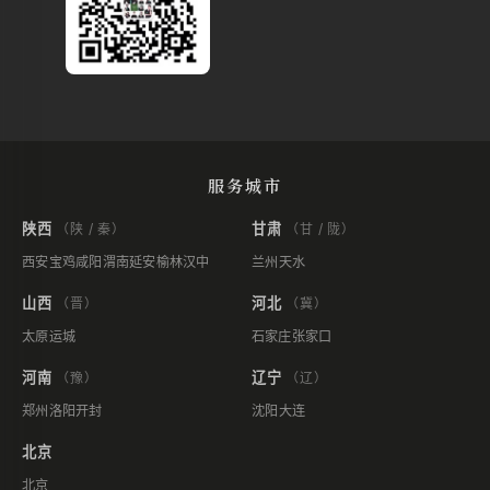
服务城市
陕西
甘肃
（陕 / 秦）
（甘 / 陇）
西安
宝鸡
咸阳
渭南
延安
榆林
汉中
兰州
天水
山西
河北
（晋）
（冀）
太原
运城
石家庄
张家口
河南
辽宁
（豫）
（辽）
郑州
洛阳
开封
沈阳
大连
北京
北京