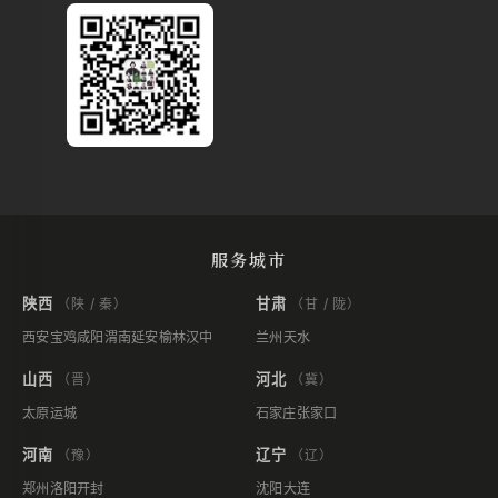
服务城市
陕西
甘肃
（陕 / 秦）
（甘 / 陇）
西安
宝鸡
咸阳
渭南
延安
榆林
汉中
兰州
天水
山西
河北
（晋）
（冀）
太原
运城
石家庄
张家口
河南
辽宁
（豫）
（辽）
郑州
洛阳
开封
沈阳
大连