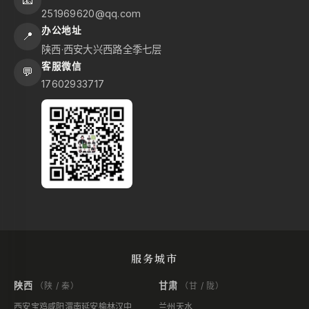
📧
251969620@qq.com
办公地址
📍
陕西·西安大兴西路全季七层
客服微信
💬
17602933717
服务城市
陕西
甘肃
（陕 / 秦）
（甘 / 陇）
西安
宝鸡
咸阳
渭南
延安
榆林
汉中
兰州
天水