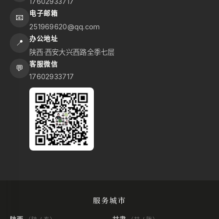
17602933717
电子邮箱
📧
251969620@qq.com
办公地址
📍
陕西·西安大兴西路全季七层
客服微信
💬
17602933717
服务城市