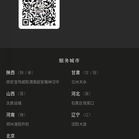
服务城市
陕西
甘肃
（陕 / 秦）
（甘 / 陇）
西安
宝鸡
咸阳
渭南
延安
榆林
汉中
兰州
天水
山西
河北
（晋）
（冀）
太原
运城
石家庄
张家口
河南
辽宁
（豫）
（辽）
郑州
洛阳
开封
沈阳
大连
北京