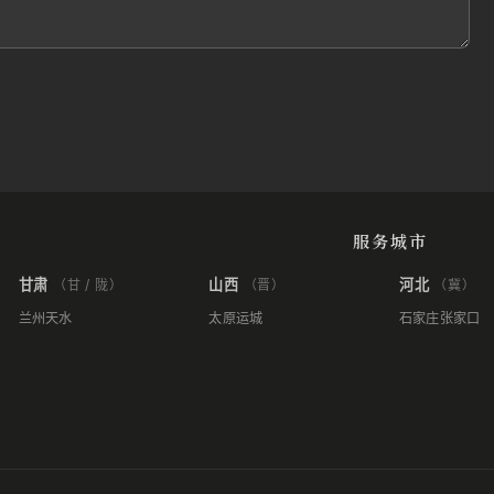
服务城市
甘肃
山西
河北
（甘 / 陇）
（晋）
（冀）
兰州
天水
太原
运城
石家庄
张家口