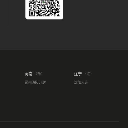
河南
辽宁
（豫）
（辽）
郑州
洛阳
开封
沈阳
大连