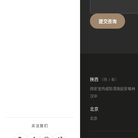
提交咨询
陕西
（陕 / 秦）
西安
宝鸡
咸阳
渭南
延安
榆林
汉中
北京
北京
关注我们